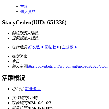
主題
個人資料
StacyCeden
(UID: 651338)
郵箱狀態
未驗證
視頻認證
未認證
統計信息
好友數 0
|
回帖數 0
|
主題數 18
性別
保密
生日
-
個人主頁
https://pokerbeta.org/wp-content/uploads/2023/08/o
活躍概況
用戶組
註冊會員
在線時間
9 小時
註冊時間
2024-10-9 10:31
最後訪問
2024-10-14 08:51