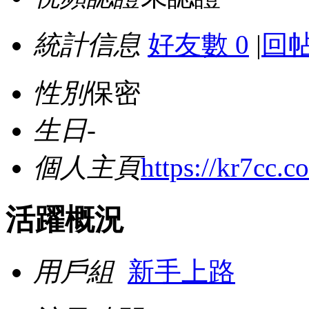
統計信息
好友數 0
|
回帖
性別
保密
生日
-
個人主頁
https://kr7cc.c
活躍概況
用戶組
新手上路