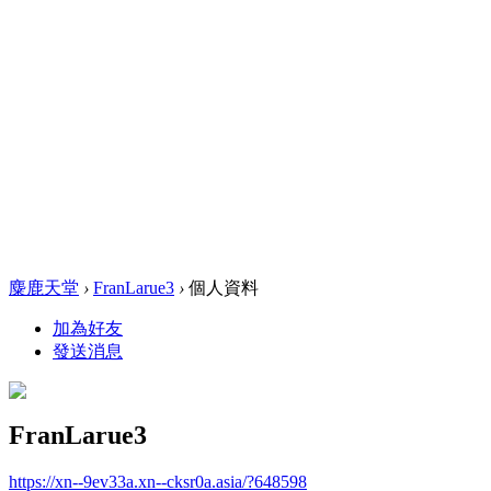
麋鹿天堂
›
FranLarue3
›
個人資料
加為好友
發送消息
FranLarue3
https://xn--9ev33a.xn--cksr0a.asia/?648598