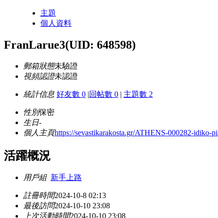
主題
個人資料
FranLarue3
(UID: 648598)
郵箱狀態
未驗證
視頻認證
未認證
統計信息
好友數 0
|
回帖數 0
|
主題數 2
性別
保密
生日
-
個人主頁
https://sevastikarakosta.gr/ATHENS-000282-idiko-pi
活躍概況
用戶組
新手上路
註冊時間
2024-10-8 02:13
最後訪問
2024-10-10 23:08
上次活動時間
2024-10-10 23:08