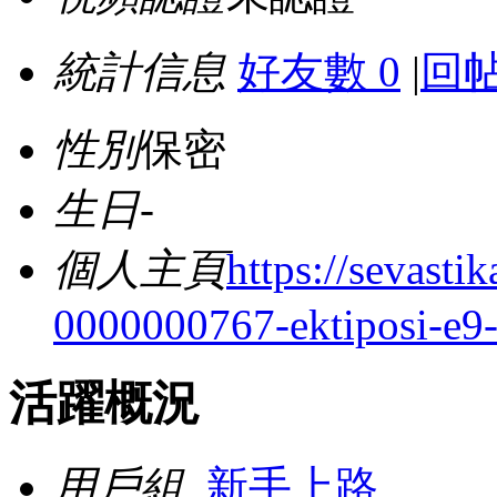
統計信息
好友數 0
|
回帖
性別
保密
生日
-
個人主頁
https://sevast
0000000767-ektiposi-e9-
活躍概況
用戶組
新手上路