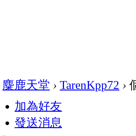
麋鹿天堂
›
TarenKpp72
›
加為好友
發送消息