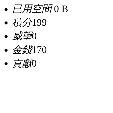
已用空間
0 B
積分
199
威望
0
金錢
170
貢獻
0