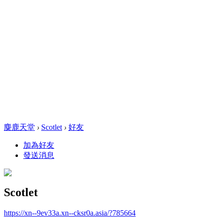
麋鹿天堂
›
Scotlet
›
好友
加為好友
發送消息
Scotlet
https://xn--9ev33a.xn--cksr0a.asia/?785664