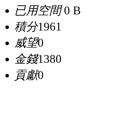
已用空間
0 B
積分
1961
威望
0
金錢
1380
貢獻
0