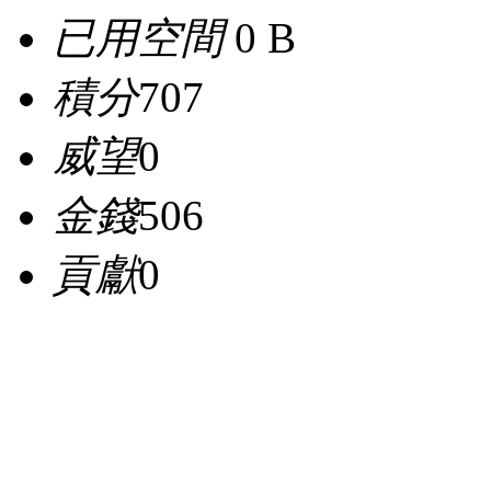
已用空間
0 B
積分
707
威望
0
金錢
506
貢獻
0