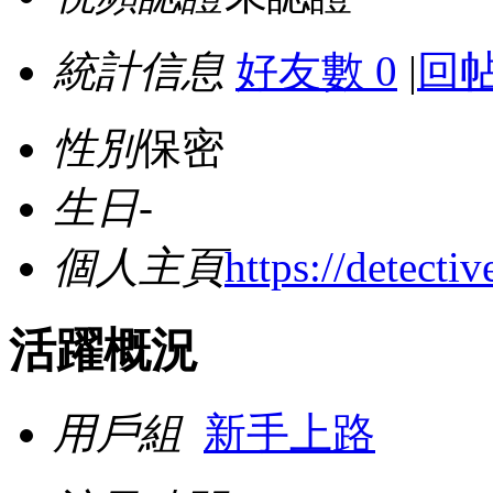
統計信息
好友數 0
|
回帖
性別
保密
生日
-
個人主頁
https://detecti
活躍概況
用戶組
新手上路