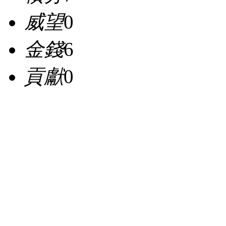
威望
0
金錢
6
貢獻
0