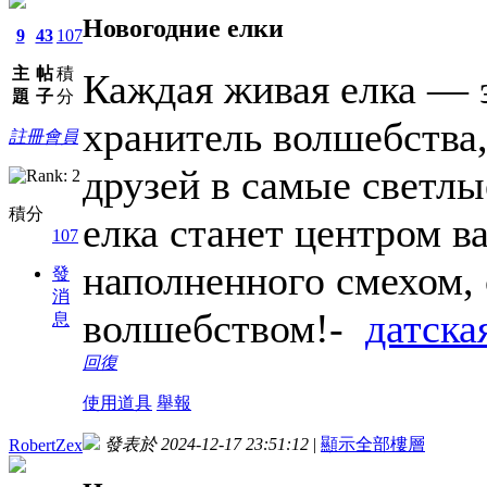
Новогодние елки
9
43
107
主
帖
積
Каждая живая елка — э
題
子
分
хранитель волшебства,
註冊會員
друзей в самые светлы
積分
елка станет центром в
107
наполненного смехом, 
發
消
волшебством!-
датска
息
回復
使用道具
舉報
發表於 2024-12-17 23:51:12
|
顯示全部樓層
RobertZex