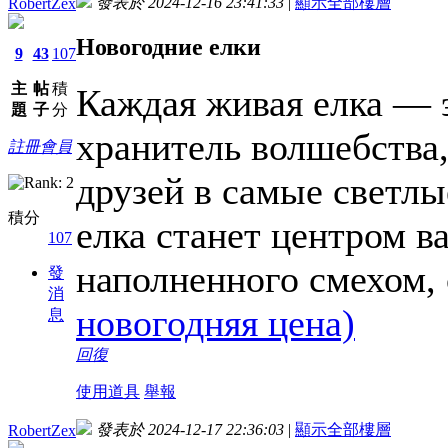
發表於 2024-12-16 23:41:33
|
顯示全部樓層
RobertZex
Новогодние елки
9
43
107
主
帖
積
Каждая живая елка — э
題
子
分
хранитель волшебства,
註冊會員
друзей в самые светлы
積分
елка станет центром в
107
наполненного смехом,
發
消
новогодняя цена)
息
回復
使用道具
舉報
發表於 2024-12-17 22:36:03
|
顯示全部樓層
RobertZex