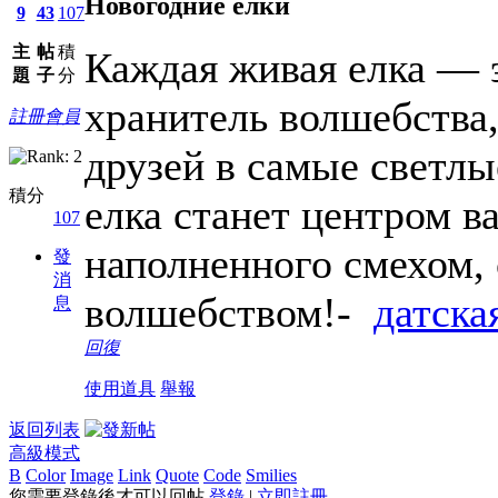
Новогодние елки
9
43
107
主
帖
積
Каждая живая елка — э
題
子
分
хранитель волшебства,
註冊會員
друзей в самые светлы
積分
елка станет центром в
107
наполненного смехом, 
發
消
волшебством!-
датска
息
回復
使用道具
舉報
返回列表
高級模式
B
Color
Image
Link
Quote
Code
Smilies
您需要登錄後才可以回帖
登錄
|
立即註冊