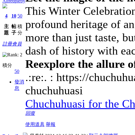
Alfredpleby
This Winter Celebration
4
10
50
profound heritage of an
主
帖
積
題
子
分
more than just taste, bu
註冊會員
dash of history with eac
Reexplore the allure o
積分
50
.:re:. : https://chuchuh
發消
chuchuhuasi
息
Chuchuhuasi for the Chr
回復
使用道具
舉報