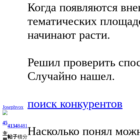
Когда появляются вн
тематических площад
начинают расти.
Решил проверить спо
Случайно нашел.
поиск конкурентов
Josephvox
45
4134
8481
Насколько понял мож
主
帖子
積分