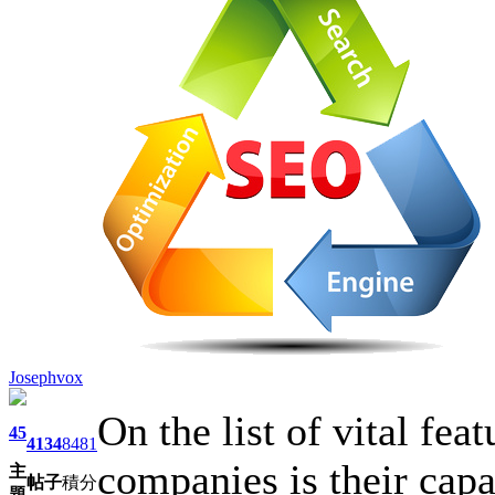
Josephvox
On the list of vital fea
45
4134
8481
companies is their capab
主
帖子
積分
題