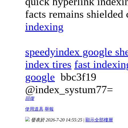
quick hyperlink indexin
facts remains shielded 
indexing
speedyindex google she
index tires
fast indexi
google
bbc3f19
@index_systum77=
回復
使用道具
舉報
發表於 2026-7-20 14:55:25
|
顯示全部樓層