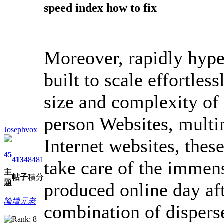
speed index how to fix
Moreover, rapidly hyper
built to scale effortles
size and complexity of 
person Websites, multi
Josephvox
Internet websites, these
45
4134
8481
take care of the immen
主
帖子
積分
題
produced online day aft
論壇元老
combination of disper