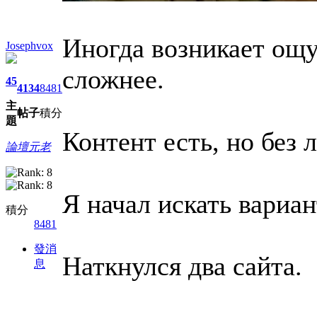
Иногда возникает ощу
Josephvox
сложнее.
45
4134
8481
主
帖子
積分
題
Контент есть, но без 
論壇元老
Я начал искать вариа
積分
8481
發消
Наткнулся два сайта.
息