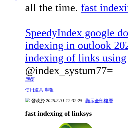
all the time.
fast index
SpeedyIndex google do
indexing in outlook 20
indexing of links using
@index_systum77=
回復
使用道具
舉報
發表於 2026-3-31 12:32:25
|
顯示全部樓層
fast indexing of linksys