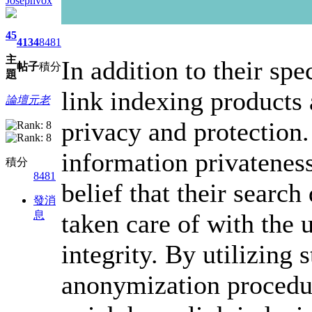
Josephvox
45
4134
8481
主
In addition to their sp
帖子
積分
題
link indexing products 
論壇元老
privacy and protection.
information privateness
積分
8481
belief that their search
發消
taken care of with the 
息
integrity. By utilizing 
anonymization procedure