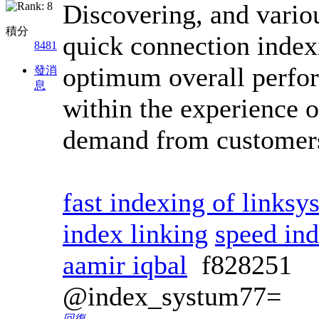
Discovering, and variou
積分
quick connection indexi
8481
optimum overall perfo
發消
息
within the experience 
demand from customer
fast indexing of linksy
index linking
speed in
aamir iqbal
f828251
@index_systum77=
回復