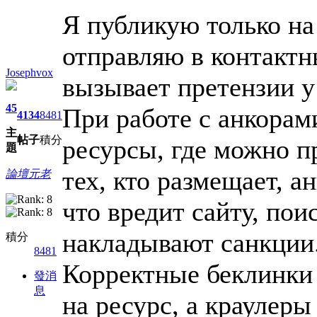
Я публикую только на 
отправляю в контактн
Josephvox
вызывает претензии у
45
При работе с анкорам
4134
8481
主
帖子
積分
ресурсы, где можно пр
題
тех, кто размещает, 
論壇元老
что вредит сайту, пои
накладывают санкции
積分
8481
Корректные беклинки
發消
息
на ресурс, а краулеры