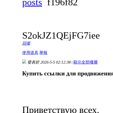
posts
f196f82
S2okJZ1QEjFG7iee
回復
使用道具
舉報
發表於 2026-5-5 02:12:38
|
顯示全部樓層
Купить ссылки для продвижения
Приветствую всех.