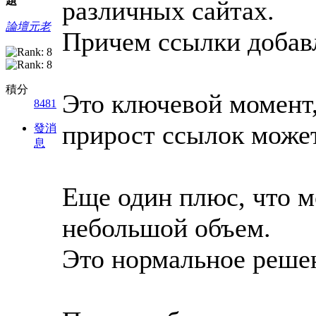
題
различных сайтах.
論壇元老
Причем ссылки добав
積分
Это ключевой момент
8481
прирост ссылок может
發消
息
Еще один плюс, что м
небольшой объем.
Это нормальное решен