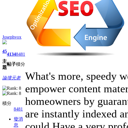
Josephvox
45
4134
8481
主
帖子
積分
題
What's more, speedy we
論壇元老
empower content materi
homeowners by guarante
積分
8481
are instantly indexed a
發消
could Have a very profo
息