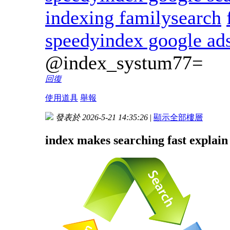
indexing familysearch
speedyindex google ad
@index_systum77=
回復
使用道具
舉報
發表於 2026-5-21 14:35:26
|
顯示全部樓層
index makes searching fast explai