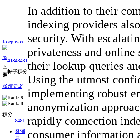
In addition to their co
indexing providers also
security. With escalati
Josephvox
privateness and online s
45
4134
8481
their lookup queries a
主
帖子
積分
題
Using the utmost confid
論壇元老
implementing robust en
anonymization approach
積分
rapidly connection ind
8481
consumer information a
發消
息