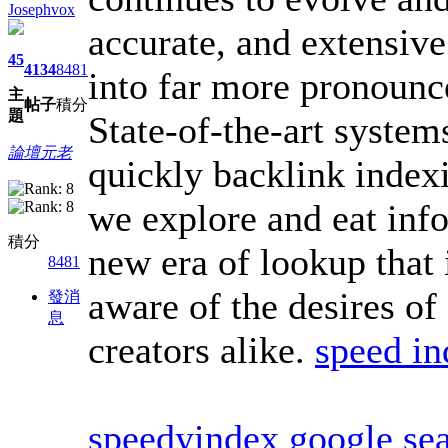
Josephvox
accurate, and extensive
45
4134
8481
into far more pronounc
主
帖子
積分
題
State-of-the-art system
論壇元老
quickly backlink index
we explore and eat inf
積分
new era of lookup that 
8481
aware of the desires o
發消
息
creators alike.
speed in
speedyindex google se