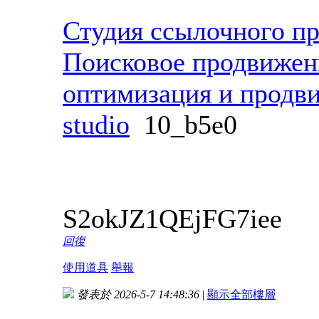
Студия ссылочного п
Поисковое продвижен
оптимизация и продв
studio
10_b5e0
S2okJZ1QEjFG7iee
回復
使用道具
舉報
發表於 2026-5-7 14:48:36
|
顯示全部樓層