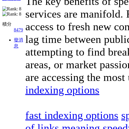
The key benefits of sp
services are manifold. 
access to fresh new con
積分
8479
lag time between publi
發消
息
attempting to find brea
areas, or market passio
are accessing the most 
indexing options
fast indexing options
s
of links meaning
speed