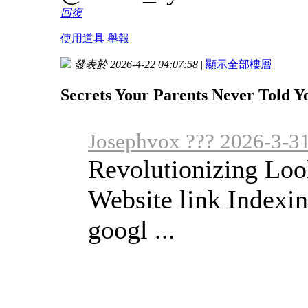
回復
使用道具
舉報
發表於 2026-4-22 04:07:58
|
顯示全部樓層
Secrets Your Parents Never Told 
Josephvox ??? 2026-3-3
Revolutionizing Loo
Website link Indexi
googl ...