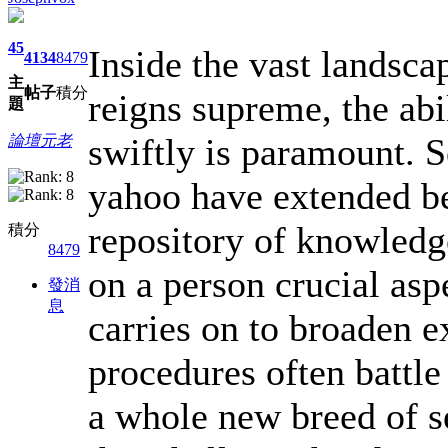
45
Inside the vast landsca
4134
8479
主
帖子
積分
reigns supreme, the abi
題
swiftly is paramount. 
論壇元老
yahoo have extended be
repository of knowledg
積分
8479
on a person crucial asp
發消
息
carries on to broaden e
procedures often battle
a whole new breed of s