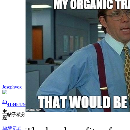
Josephvox
45
4134
8479
主
帖子
積分
題
論壇元老