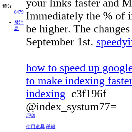
your links faster and Mo
積分
Immediately the % of i
8479
發消
be higher. The changes 
息
September 1st.
speedyi
how to speed up googl
to make indexing faste
indexing
c3f196f
@index_systum77=
回復
使用道具
舉報