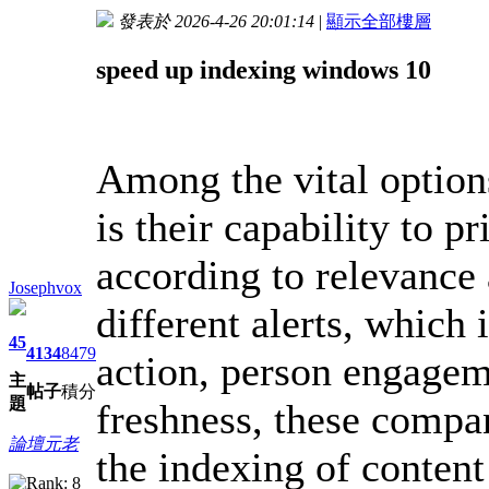
發表於 2026-4-26 20:01:14
|
顯示全部樓層
speed up indexing windows 10
Among the vital options
is their capability to p
according to relevance
Josephvox
different alerts, which
45
4134
8479
action, person engagem
主
帖子
積分
題
freshness, these compan
論壇元老
the indexing of content