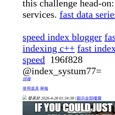
this challenge head-on:
services.
fast data ser
speed index blogger
fa
indexing c++
fast inde
speed
196f828
@index_systum77=
回復
使用道具
舉報
發表於 2026-4-28 01:34:38
|
顯示全部樓層