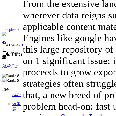
From the extensive lan
wherever data reigns su
applicable content mate
Josephvox
Engines like google ha
45
4134
8479
this large repository of
主
帖子
積分
題
on 1 significant issue:
論壇元老
proceeds to grow expon
strategies often strugg
積分
that, a new breed of pro
8479
problem head-on: fast 
發消
息