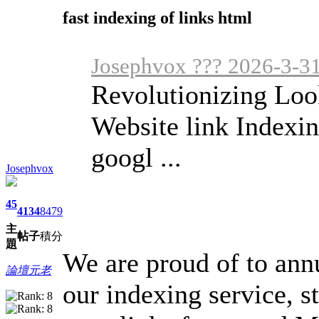
fast indexing of links html
Josephvox ??? 2026-3-3
Revolutionizing Loo
Website link Indexi
googl ...
Josephvox
45
4134
8479
主
帖子
積分
題
We are proud of to ann
論壇元老
our indexing service, 