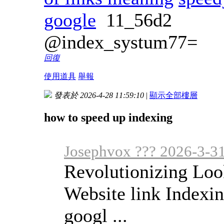
google
11_56d2
@index_systum77=
回復
使用道具
舉報
發表於 2026-4-28 11:59:10
|
顯示全部樓層
how to speed up indexing
Josephvox ??? 2026-3-3
Revolutionizing Loo
Website link Indexi
googl ...