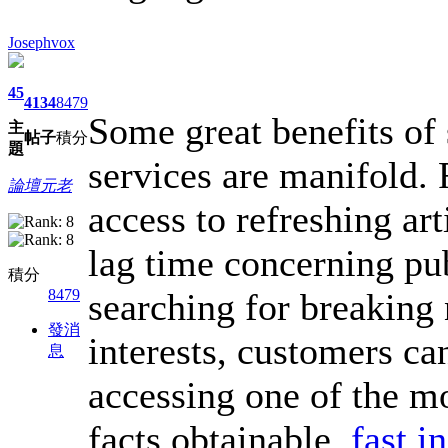
Josephvox
45
4134
8479
Some great benefits of
主
帖子
積分
題
services are manifold. 
論壇元老
access to refreshing arti
lag time concerning pu
積分
searching for breaking 
8479
發消
interests, customers ca
息
accessing one of the m
facts obtainable.
fast i