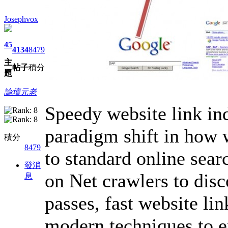
Josephvox
45
4134
8479
主
帖子
積分
題
論壇元老
Speedy website link ind
paradigm shift in how 
積分
8479
to standard online sear
發消
on Net crawlers to disc
息
passes, fast website li
modern techniques to e