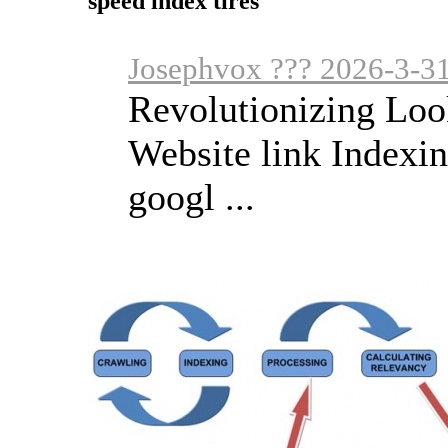
speed index tires
Josephvox ??? 2026-3-3
Revolutionizing Loo
Website link Indexi
googl ...