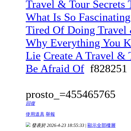
Travel & Tour Secrets
What Is So Fascinatin
Tired Of Doing Travel
Why Everything You K
Lie
Create A Travel &
Be Afraid Of
f82825
prosto_=455465765
回復
使用道具
舉報
發表於 2026-4-23 18:55:33
|
顯示全部樓層