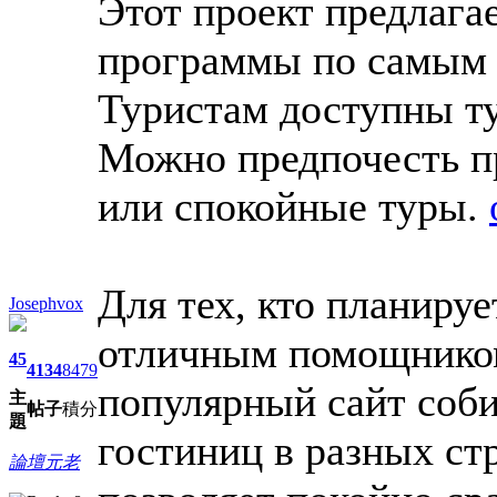
Этот проект предлага
программы по самым 
Туристам доступны ту
Можно предпочесть п
или спокойные туры.
Для тех, кто планиру
Josephvox
отличным помощником
45
4134
8479
популярный сайт соб
主
帖子
積分
題
гостиниц в разных ст
論壇元老