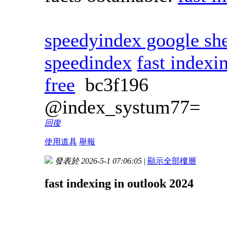
speedyindex google she
speedindex
fast indexi
free
bc3f196
@index_systum77=
回復
使用道具
舉報
發表於 2026-5-1 07:06:05
|
顯示全部樓層
fast indexing in outlook 2024