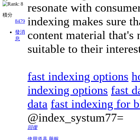
resonate with consume
積分
indexing makes sure th
8479
content material that's 
發消
息
suitable to their intere
fast indexing options
h
indexing options
fast 
data
fast indexing for 
@index_systum77=
回復
使用道具
舉報