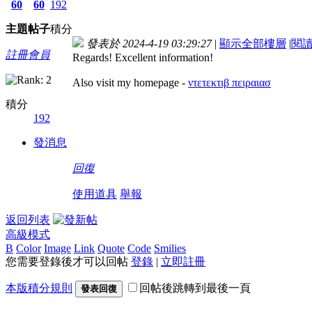
60
60
192
主題
帖子
積分
發表於 2024-4-19 03:29:27
|
顯示全部樓層
|
閱
註冊會員
Regards! Excellent information!
Also visit my homepage -
ντετεκτιβ πειραιασ
積分
192
發消息
回復
使用道具
舉報
返回列表
高級模式
B
Color
Image
Link
Quote
Code
Smilies
您需要登錄後才可以回帖
登錄
|
立即註冊
本版積分規則
回帖後跳轉到最後一頁
發表回復