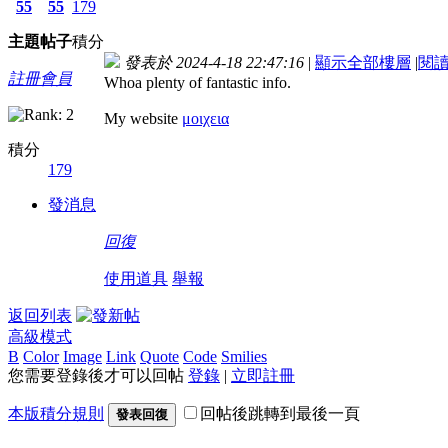
55
55
179
主題
帖子
積分
發表於 2024-4-18 22:47:16
|
顯示全部樓層
|
閱
註冊會員
Whoa plenty of fantastic info.
My website
μοιχεια
積分
179
發消息
回復
使用道具
舉報
返回列表
高級模式
B
Color
Image
Link
Quote
Code
Smilies
您需要登錄後才可以回帖
登錄
|
立即註冊
本版積分規則
回帖後跳轉到最後一頁
發表回復