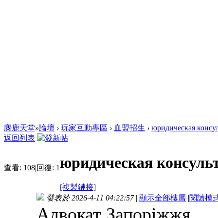
麋鹿天堂
»
論壇
›
玩家互動專區
›
血盟招生
›
юридическая консу
返回列表
юридическая консуль
查看:
108
|
回復:
1
[複製鏈接]
發表於 2026-4-11 04:22:57
|
顯示全部樓層
|
閱讀模
Адвокат Запоріжжя