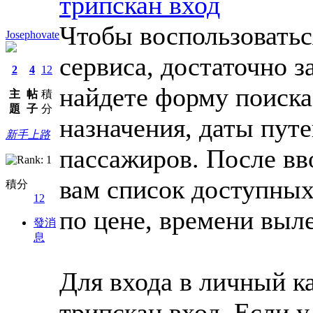
трипскан вход
Чтобы воспользовать
Josephovate
сервиса, достаточно з
2
4
12
найдете форму поиска
主
帖
積
題
子
分
назначения, даты пут
新手上路
пассажиров. После вв
вам список доступных
積分
12
по цене, времени выл
發消
息
Для входа в личный к
трипскан вход. Если у