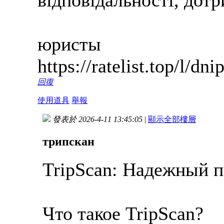
відповідальності, дотр
юристы
https://ratelist.top/l/dn
回復
使用道具
舉報
發表於 2026-4-11 13:45:05
|
顯示全部樓層
трипскан
TripScan: Надежный 
Что такое TripScan?