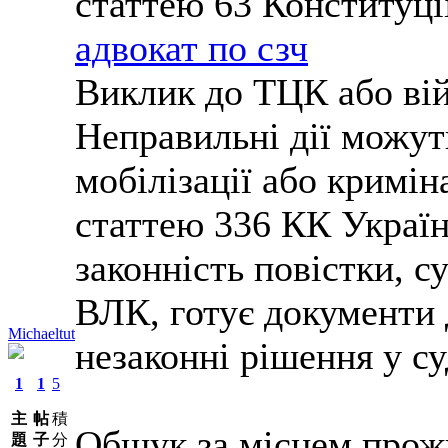
статтею 63 Конституці
адвокат по сзч
Виклик до ТЦК або ві
Неправильні дії можут
мобілізації або кримін
статтею 336 КК Україн
законність повістки, 
ВЛК, готує документи 
Michaeltut
незаконні рішення у с
1
1
5
主
帖
積
Обшук за місцем прож
題
子
分