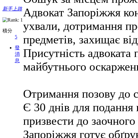
Адвокат Запоріжжя кон
新手上路
ухвали, дотримання пр
積分
предметів, захищає від
5
發
Присутність адвоката 
消
息
майбутнього оскарженн
Отримання позову до 
Є 30 днів для подання 
призвести до заочного
Запоріжжя готує обґрун