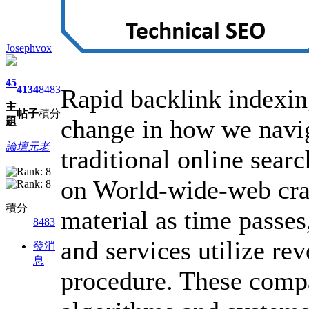
Josephvox
45
4134
8483
Rapid backlink indexin
主
帖子
積分
change in how we navi
題
論壇元老
traditional online sea
on World-wide-web craw
積分
material as time passes
8483
and services utilize rev
發消
息
procedure. These comp