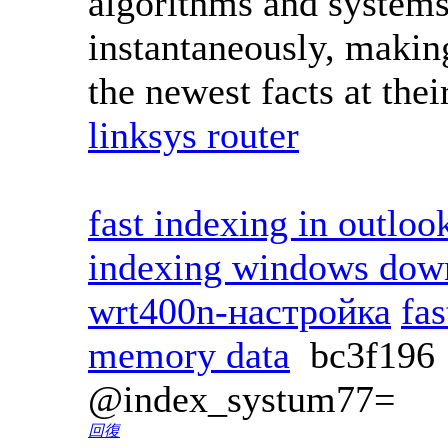
algorithms and systems
instantaneously, making
the newest facts at thei
linksys router
fast indexing in outloo
indexing windows dow
wrt400n-настройка
fas
memory data
bc3f19
@index_systum77=
回復