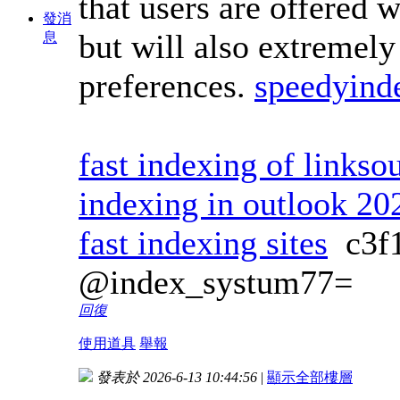
that users are offered w
發消
but will also extremely 
息
preferences.
speedyind
fast indexing of linkso
indexing in outlook 20
fast indexing sites
c3f
@index_systum77=
回復
使用道具
舉報
發表於 2026-6-13 10:44:56
|
顯示全部樓層