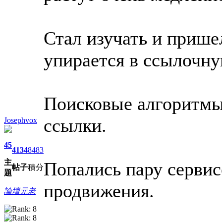
Стал изучать и прише
упирается в ссылочну
Поисковые алгоритмы
ссылки.
Josephvox
45
4134
8483
主
Попались пару сервис
帖子
積分
題
продвижения.
論壇元老