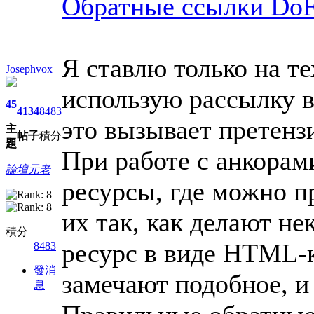
Обратные ссылки DoF
Я ставлю только на те
Josephvox
использую рассылку в
45
4134
8483
это вызывает претенз
主
帖子
積分
題
При работе с анкорам
論壇元老
ресурсы, где можно п
их так, как делают н
積分
ресурс в виде HTML-к
8483
發消
замечают подобное, и
息