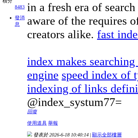
積分
in a fresh era of search
8483
aware of the requires o
發消
息
creators alike.
fast ind
index makes searching 
engine
speed index of t
indexing of links defin
@index_systum77=
回復
使用道具
舉報
發表於 2026-6-18 10:40:14
|
顯示全部樓層