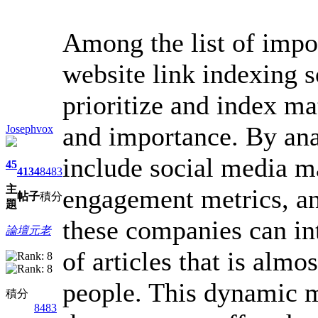
Among the list of impor
website link indexing so
prioritize and index ma
and importance. By anal
Josephvox
include social media m
45
4134
8483
主
engagement metrics, an
帖子
積分
題
these companies can int
論壇元老
of articles that is almo
people. This dynamic 
積分
8483