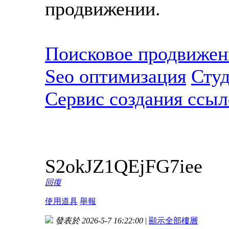
продвижении.
Поисковое продвижени
Seo оптимизация
Студ
Сервис создания ссыл
S2okJZ1QEjFG7iee
回復
使用道具
舉報
發表於 2026-5-7 16:22:00
|
顯示全部樓層