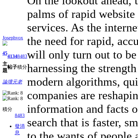
On the lookout ahead, t
palms of rapid website
services. As the intern
the need for rapid, accu
Josephvox
will only turn out to b
45
4134
8483
主
harnessing the strength
帖子
積分
題
modern algorithms, qui
論壇元老
companies are reshapi
information and facts on
積分
8483
search that is faster, 
發消
to the wants of people 
息