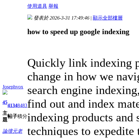
使用道具
舉報
發表於 2026-3-31 17:49:46
|
顯示全部樓層
how to speed up google indexing
Quickly link indexing 
change in how we naviga
search engine indexing
Josephvox
find out and index mate
45
4134
8483
主
indexing products and s
帖子
積分
題
techniques to expedite 
論壇元老