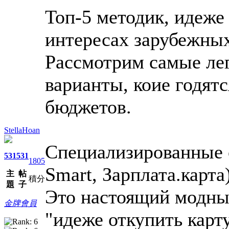
Топ-5 методик, идеже
интересах зарубежны
Рассмотрим самые ле
варианты, коие годят
бюджетов.
StellaHoan
Специализированные 
531
531
1805
Smart, Зарплата.карта
主
帖
積分
題
子
Это настоящий модный
金牌會員
"идеже откупить карт