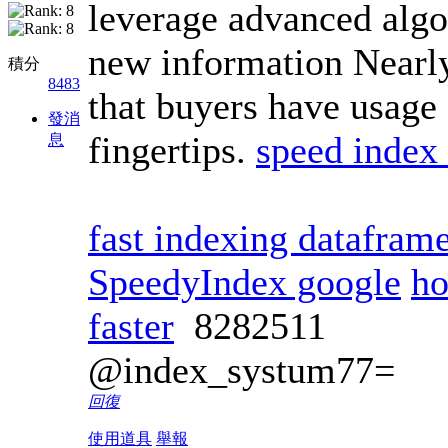
leverage advanced algo
new information Nearly
積分
8483
that buyers have usage 
發消
fingertips.
speed index 
息
fast indexing datafram
SpeedyIndex google
ho
faster
8282511
@index_systum77=
回復
使用道具
舉報