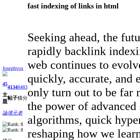
fast indexing of links in html
Seeking ahead, the futur
rapidly backlink indexi
web continues to evolv
Josephvox
quickly, accurate, and e
45
4134
8483
only turn out to be fa
主
帖子
積分
題
the power of advanced 
論壇元老
algorithms, quick hype
reshaping how we learn 