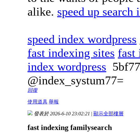
alike.
speed up search 
speed index wordpress
fast indexing sites
fast
index wordpress
5bf7
@index_systum77=
回復
使用道具
舉報
發表於 2026-6-10 23:02:21
|
顯示全部樓層
fast indexing familysearch