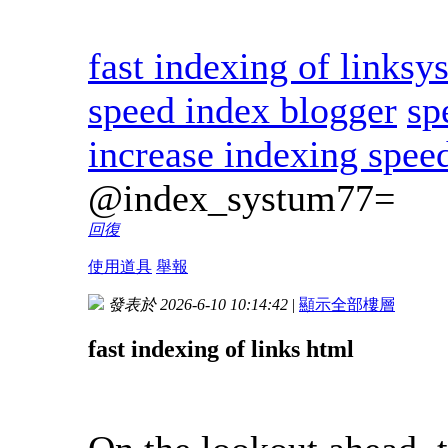
fast indexing of linksys
speed index blogger
sp
increase indexing spee
@index_systum77=
回復
使用道具
舉報
發表於 2026-6-10 10:14:42
|
顯示全部樓層
fast indexing of links html