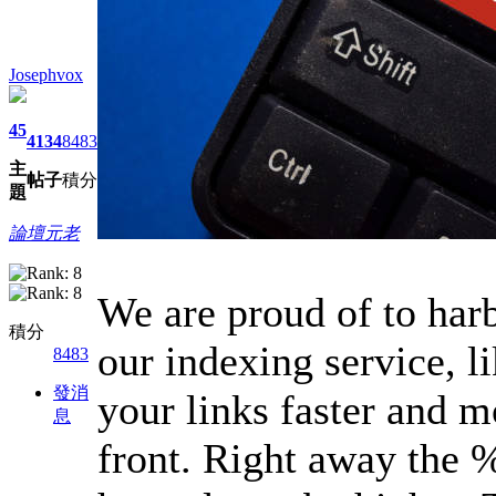
Josephvox
45
4134
8483
主
帖子
積分
題
論壇元老
We are proud of to har
積分
our indexing service, l
8483
發消
your links faster and mo
息
front. Right away the %