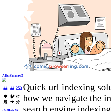
AlbaEmmer3
Quick url indexing solu
44
44
250
how we navigate the in
主
帖
積
題
子
分
search engine indexing
中級會員