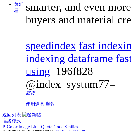
smarter, and even more 
發消
息
buyers and material cre
speedindex
fast indexin
indexing dataframe
fas
using
196f828
@index_systum77=
回復
使用道具
舉報
返回列表
高級模式
B
Color
Image
Link
Quote
Code
Smilies