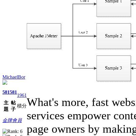
MichaelBor
581
581
1961
What's more, fast webs
主
帖
積分
題
子
services empower conte
金牌會員
page owners by making c