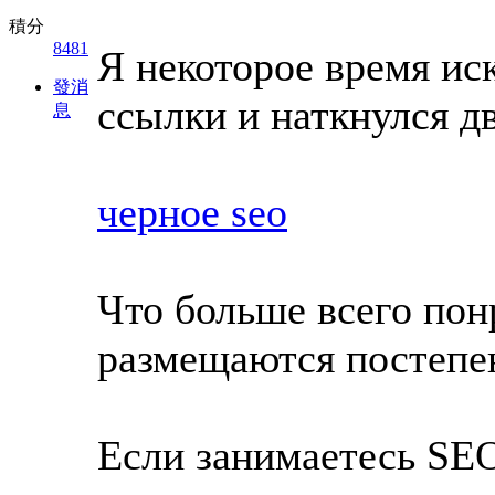
積分
8481
Я некоторое время ис
發消
ссылки и наткнулся д
息
черное seo
Что больше всего по
размещаются постепен
Если занимаетесь SEO