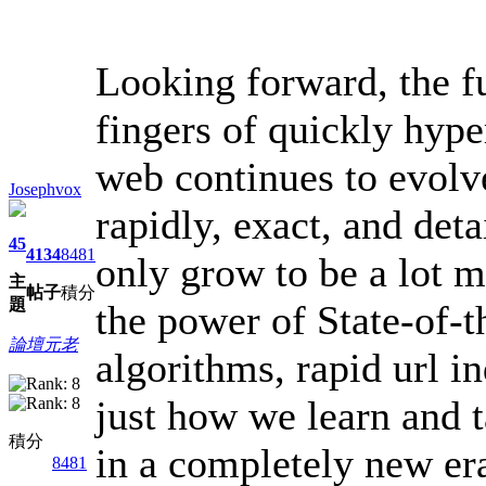
Looking forward, the fu
fingers of quickly hype
web continues to evolve
Josephvox
rapidly, exact, and deta
45
4134
8481
only grow to be a lot 
主
帖子
積分
題
the power of State-of-
論壇元老
algorithms, rapid url i
just how we learn and t
積分
in a completely new era
8481