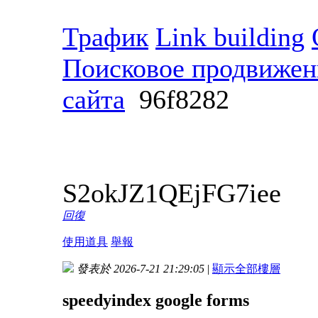
Трафик
Link building
Поисковое продвижени
сайта
96f8282
S2okJZ1QEjFG7iee
回復
使用道具
舉報
發表於 2026-7-21 21:29:05
|
顯示全部樓層
speedyindex google forms