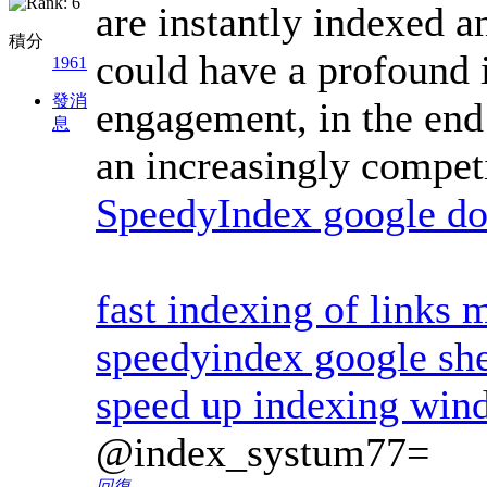
are instantly indexed a
積分
could have a profound in
1961
發消
engagement, in the end
息
an increasingly competi
SpeedyIndex google do
fast indexing of links 
speedyindex google she
speed up indexing win
@index_systum77=
回復