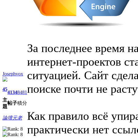
За последнее время на
интернет-проектов ст
ситуацией. Сайт сдел
Josephvox
поиске почти не расту
45
4134
8481
主
帖子
積分
題
Как правило всё упир
論壇元老
практически нет ссыл