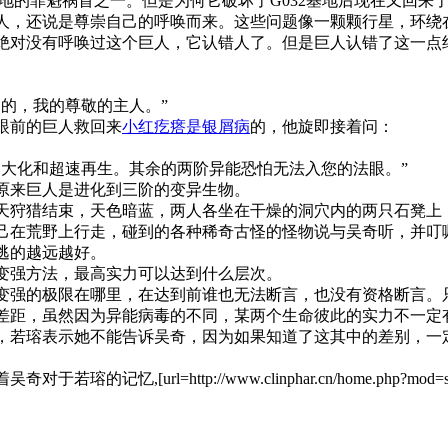
基地的罪魁祸首之一。但是为何它破坏了G032基地后现在又回
人，还说是尊崇自己的呼唤而来。这些问题像一颗颗行星，环绕
绝对没有呼唤过这个巨人，它认错人了。但是巨人认错了这一点
的，我的尊敬的主人。”
眼前的巨人救回来
小红疙瘩是银屑病
的，他旋即接着问：
超大化和超速再生。其余的两阶异能恐怕无法入您的法眼。”
原来巨人是进化到三阶的变异生物。
天狩猎结束，天色暗蓝，两人各坐在干燥的洞穴内的两只石凳上
己在荒野上行走，碰到的各种稀奇古怪的怪物说与吴奇听，并叮
逃的越远越好。
变强方法，最高实力可以达到什么层次。
变强的极限在哪里，在达到前谁也无法断言，也没有资格断言。
差距，虽然因为异能病毒的不同，某两个生命彼此的实力不一定
，若瑢表示她不能告诉吴奇，因为如果知道了这其中的差别，一
[url=http://www.clinphar.cn/home.php?mod=s