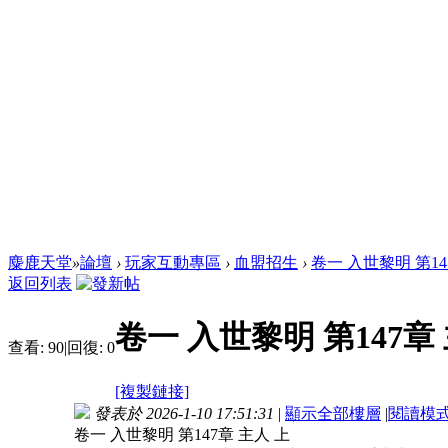
麋鹿天堂
»
論壇
›
玩家互動專區
›
血盟招生
›
卷一 入世黎明 第14
返回列表
卷一 入世黎明 第147章
查看:
90
|
回復:
0
[複製鏈接]
發表於 2026-1-10 17:51:31
|
顯示全部樓層
|
閱讀模
卷一 入世黎明 第147章 主人 上