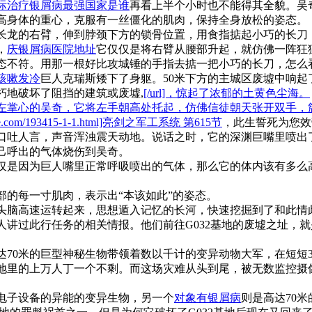
际治疗银屑病最强国家是谁
再看上半个小时也不能得其全貌。吴
高身体的重心，克服有一丝僵化的肌肉，保持全身放松的姿态。
长龙的右臂，伸到脖颈下方的锁骨位置，用食指掂起小巧的长刀
，
庆银屑病医院地址
它仅仅是将右臂从腰部升起，就仿佛一阵狂
态不符。用那一根好比攻城锤的手指去掂一把小巧的长刀，怎么
咳嗽发冷
巨人克瑞斯矮下了身躯。50米下方的主城区废墟中响起
朽地破坏了阻挡的建筑或废墟,
[/url]，惊起了浓郁的土黄色尘海。
左掌心的吴奇，它将左手朝高处托起，仿佛信徒朝天张开双手，
.com/193415-1-1.html]亮剑之军工系统 第615节
，此生誓死为您效
口吐人言，声音浑浊震天动地。说话之时，它的深渊巨嘴里喷出
己呼出的气体烧伤到吴奇。
仅是因为巨人嘴里正常呼吸喷出的气体，那么它的体内该有多么高
部的每一寸肌肉，表示出“本该如此”的姿态。
头脑高速运转起来，思想遁入记忆的长河，快速挖掘到了和此情
人讲过此行任务的相关情报。他们前往G032基地的废墟之址，
70米的巨型神秘生物带领着数以千计的变异动物大军，在短短3
地里的上万人丁一个不剩。而这场灾难从头到尾，被无数监控摄
电子设备的异能的变异生物，另一个
对象有银屑病
则是高达70