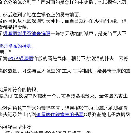
奇充分的体会到了自己对面的是怎样的生物后，他试探性地迈
，然后送到了站在左掌心上的吴奇前面。
猛的强风从地底深渊朝天冲起，而自己就站在风柱的边缘。但
看都显得滑稽。
了
银屑病能用茶油来洗吗
一阵惊天动地的噪声，是充当巨人下
簇拥降临的神明。
劳。”
了海
rPGA银屑病
洋般的高热气体，朝前下方汹涌的扑去。它将
的热量。可这与巨人嘴里的“主人”二字相比，给吴奇带来的震
此景相符合的情报。
就是为了在废墟中挖掘出一个月前导致基地毁灭、全体居民丧生
2秒内跨越三千米的荒野平原，轻易摧毁了G032基地的城壁后
像头记录并上传到
银屑病住院病程的书写
G系列基地电子数据网
米的神秘巨型生物。