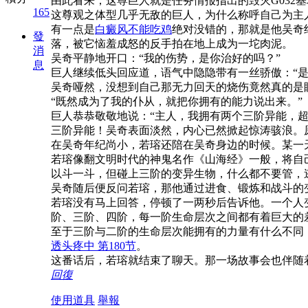
由此看来，这尊巨人就是任务情报指出的毁灭G032
165
这尊观之体型几乎无敌的巨人，为什么称呼自己为主
有一点是
白癜风不能吃鸡
绝对没错的，那就是他吴奇
發
落，被它恼羞成怒的反手拍在地上成为一坨肉泥。
消
吴奇平静地开口：“我的伤势，是你治好的吗？”
息
巨人继续低头回应道，语气中隐隐带有一丝骄傲：“是
吴奇哑然，没想到自己那无力回天的烧伤竟然真的是
“既然成为了我的仆从，就把你拥有的能力说出来。”
巨人恭恭敬敬地说：“主人，我拥有两个三阶异能，
三阶异能！吴奇表面淡然，内心已然掀起惊涛骇浪。
在吴奇年纪尚小，若瑢还陪在吴奇身边的时候。某一
若瑢像翻文明时代的神鬼名作《山海经》一般，将自
以斗一斗，但碰上三阶的变异生物，什么都不要管，
吴奇随后便反问若瑢，那他通过进食、锻炼和战斗的
若瑢没有马上回答，停顿了一两秒后告诉他。一个人
阶、三阶、四阶，每一阶生命层次之间都有着巨大的
至于三阶与二阶的生命层次能拥有的力量有什么不同
透头疼中 第180节
。
这番话后，若瑢就结束了聊天。那一场故事会也伴随着吴奇对于若瑢的记忆,
回復
使用道具
舉報