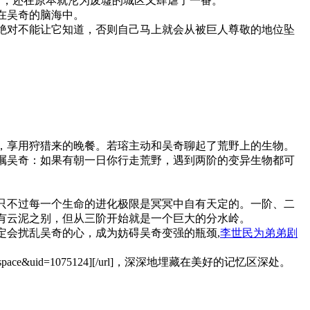
来了，还在原本就沦为废墟的城区又肆虐了一番。
在吴奇的脑海中。
绝对不能让它知道，否则自己马上就会从被巨人尊敬的地位坠
，享用狩猎来的晚餐。若瑢主动和吴奇聊起了荒野上的生物。
嘱吴奇：如果有朝一日你行走荒野，遇到两阶的变异生物都可
只不过每一个生命的进化极限是冥冥中自有天定的。一阶、二
有云泥之别，但从三阶开始就是一个巨大的分水岭。
定会扰乱吴奇的心，成为妨碍吴奇变强的瓶颈,
李世民为弟弟剧
pace&uid=1075124][/url]，深深地埋藏在美好的记忆区深处。