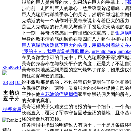
眼前的巨人是何等的大，如果站在巨人的手掌上，
国
步向前，走回到巨人的掌心，然后缓缓耸起肩峰，调
巨人克瑞斯端详着手掌心的吴奇，然后它举起粗壮如
克瑞斯的每一个动作对于吴奇来说都有着巨大的压力
是巨人克瑞斯的行为却又与他举手投足惊天动地的姿
下一刻，吴奇骤然感到一阵强烈的失重感，是
银屑病
半身的数不清的筋肉触角在朝四面八方延伸中摧枯拉
巨人克瑞斯缓缓低下巨大的头颅，用额头对着站立在
“我的主人，我尊崇您的呼唤而来,[url=http://acg.inmoke
在吴奇微微惊讶的目光中，巨人克瑞斯张开深渊巨嘴
吴奇的身姿奉在与额头平齐的高度，正是为了不让自
SSu88vb1
吴奇敏锐地感受到周围的空气燥热了许多，如果这仅
撼犹如泥与云的差距。
说不激动那是假的，不过吴奇仍然克制住了身体和脸
33
33
165
在保持沉默的一两秒，吴奇强大的求生欲促使自己的
主
帖
積
王胜在他
白花油治疗银屑病
家里给黑铳佣兵团的所有
題
子
分
的灾难的真相。
吴奇记得关于灾难发生的情报的每一个细节，一个高达
註冊會員
长驱直入，覆灭了军事守备固若金汤的基地，且令基
络的录像只有32秒。
任务情报中指出的明确敌人有两个，一个是具备破坏
積分