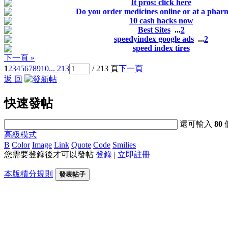
It pros: click here
Do you order medicines online or at a pha
10 cash hacks now
Best Sites
...
2
speedyindex google ads
...
2
speed index tires
下一頁 »
1
2
3
4
5
6
7
8
9
10
... 213
/ 213 頁
下一頁
返 回
快速發帖
還可輸入
80
高級模式
B
Color
Image
Link
Quote
Code
Smilies
您需要登錄後才可以發帖
登錄
|
立即註冊
本版積分規則
發表帖子