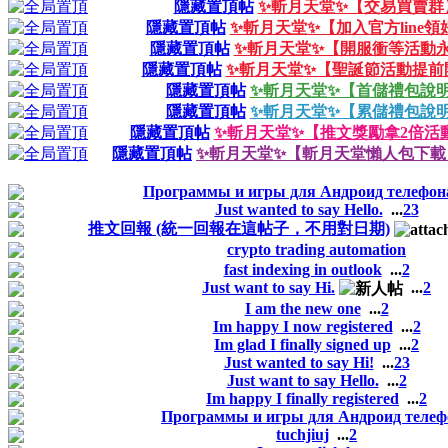
隱藏置頂帖
✨斬月天堂✨【交易買賣群
隱藏置頂帖
✨斬月天堂✨【加入官方line領
隱藏置頂帖
✨斬月天堂✨【開服衝等活動
隱藏置頂帖
✨斬月天堂✨【聖誕節活動提前
隱藏置頂帖
✨斬月天堂✨【首儲禮包說
隱藏置頂帖
✨斬月天堂✨【累儲禮包說
隱藏置頂帖
✨斬月天堂✨【推文獎勵拿2倍活
隱藏置頂帖
✨斬月天堂✨【斬月天堂懶人包下載
Программы и игры для Андроид телефон
Just wanted to say Hello.
...
2
3
推文回報 (統一回報在這帖子，不用對日期)
crypto trading automation
fast indexing in outlook
...
2
Just want to say Hi.
...
2
I am the new one
...
2
Im happy I now registered
...
2
Im glad I finally signed up
...
2
Just wanted to say Hi!
...
2
3
Just want to say Hello.
...
2
Im happy I finally registered
...
2
Программы и игры для Андроид телеф
tuchjiuj
...
2