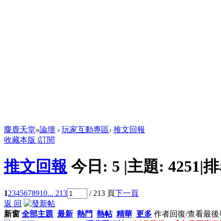
麋鹿天堂
»
論壇
›
玩家互動專區
›
推文回報
收藏本版
|
訂閱
推文回報
今日:
5
|
主題:
4251
|
排
1
2
3
4
5
6
7
8
9
10
... 213
/ 213 頁
下一頁
返 回
新窗
全部主題
最新
熱門
熱帖
精華
更多
作者
回復/查看
最後