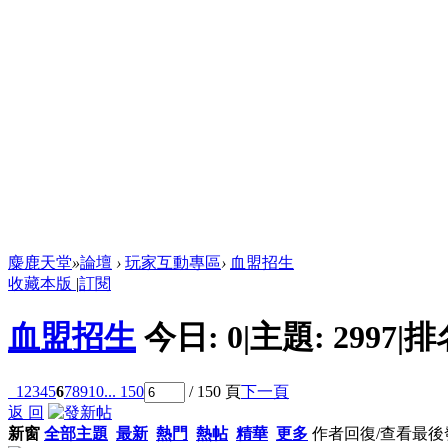
麋鹿天堂
»
論壇
›
玩家互動專區
›
血盟招生
收藏本版
|
訂閱
血盟招生
今日:
0
|
主題:
2997
|
排
1
2
3
4
5
6
7
8
9
10
... 150
/ 150 頁
下一頁
返 回
新窗
全部主題
最新
熱門
熱帖
精華
更多
作者
回復/查看
最後