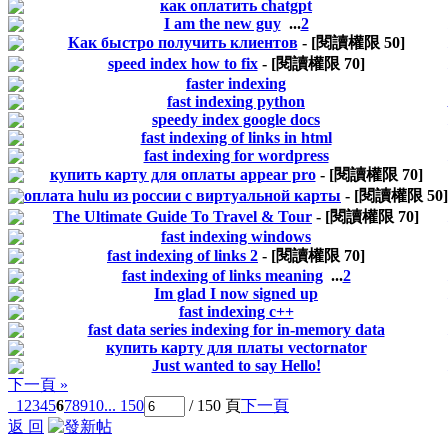
как оплатить chatgpt
I am the new guy
...
2
Как быстро получить клиентов
- [閱讀權限
50
]
speed index how to fix
- [閱讀權限
70
]
faster indexing
fast indexing python
speedy index google docs
fast indexing of links in html
fast indexing for wordpress
купить карту для оплаты appear pro
- [閱讀權限
70
]
оплата hulu из россии с виртуальной карты
- [閱讀權限
50
]
The Ultimate Guide To Travel & Tour
- [閱讀權限
70
]
fast indexing windows
fast indexing of links 2
- [閱讀權限
70
]
fast indexing of links meaning
...
2
Im glad I now signed up
fast indexing c++
fast data series indexing for in-memory data
купить карту для платы vectornator
Just wanted to say Hello!
下一頁 »
1
2
3
4
5
6
7
8
9
10
... 150
/ 150 頁
下一頁
返 回