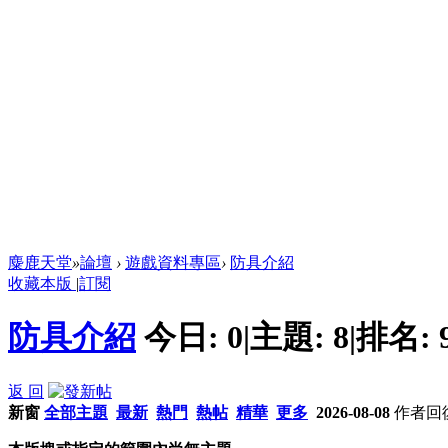
麋鹿天堂
»
論壇
›
遊戲資料專區
›
防具介紹
收藏本版
|
訂閱
防具介紹
今日:
0
|
主題:
8
|
排名:
返 回
新窗
全部主題
最新
熱門
熱帖
精華
更多
2026-08-08
作者
回